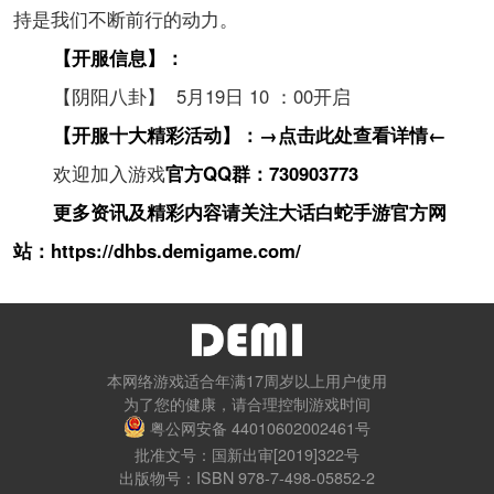
持是我们不断前行的动力。
【开服信息】：
【阴阳八卦】 5月19日 10 ：00开启
【开服十大精彩活动】：
→点击此处查看详情←
欢迎加入游戏
官方QQ群：730903773
更多资讯及精彩内容请关注大话白蛇手游官方网
站：https://dhbs.demigame.com/
本网络游戏适合年满17周岁以上用户使用
为了您的健康，请合理控制游戏时间
粤公网安备 44010602002461号
批准文号：国新出审[2019]322号
出版物号：ISBN 978-7-498-05852-2