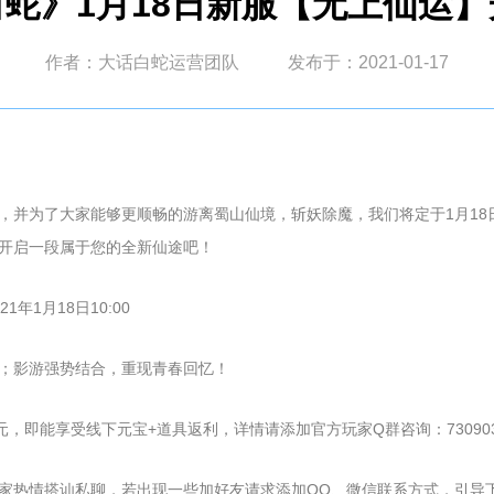
蛇》1月18日新服【无上仙运
作者：大话白蛇运营团队
发布于：2021-01-17
并为了大家能够更顺畅的游离蜀山仙境，斩妖除魔，我们将定于1月18日
开启一段属于您的全新仙途吧！
年1月18日10:00
；影游强势结合，重现青春回忆！
，即能享受线下元宝+道具返利，详情请添加官方玩家Q群咨询：730903
家热情搭讪私聊，若出现一些加好友请求添加QQ、微信联系方式，引导下