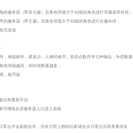
晚的服务器（即非主服）且角色等级大于40级的角色进行开服差异补偿；
早的服务器（即主服）且角色等级大于40级的角色进行合服补偿；
形式发放
：
丹，神器精华，星辰沙，人物经验书，双倍点数丹等七种物品，补偿数量
角色等级越高，则补偿数量越多；
图，银币袋
合服后将重新开启
玩家可继续从原服务器入口进入游戏
次日零点才会刷新合并，没有立即上榜的玩家请在次日零点后再查看排名