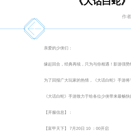
《大话白蛇》
作
亲爱的少侠们：
缘起回合，经典再续，只为与你相遇！影游强势
为了回报广大玩家的热情，《大话白蛇》手游将于 7
《大话白蛇》手游致力于给各位少侠带来最畅快
【开服信息】：
【富甲天下】 7月20日 10 ：00开启