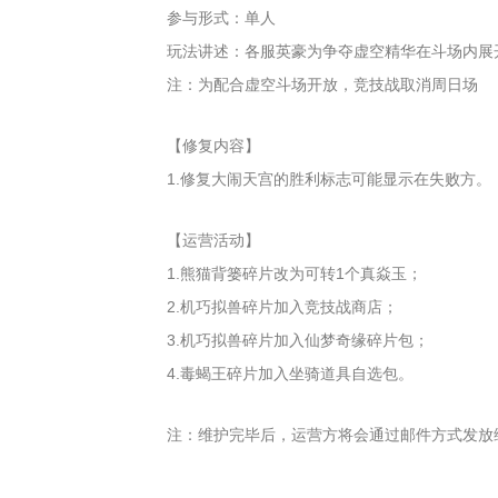
参与形式：单人
玩法讲述：各服英豪为争夺虚空精华在斗场内展
注：为配合虚空斗场开放，竞技战取消周日场
【修复内容】
1.修复大闹天宫的胜利标志可能显示在失败方。
【运营活动】
1.熊猫背篓碎片改为可转1个真焱玉；
2.机巧拟兽碎片加入竞技战商店；
3.机巧拟兽碎片加入仙梦奇缘碎片包；
4.毒蝎王碎片加入坐骑道具自选包。
注：维护完毕后，运营方将会通过邮件方式发放